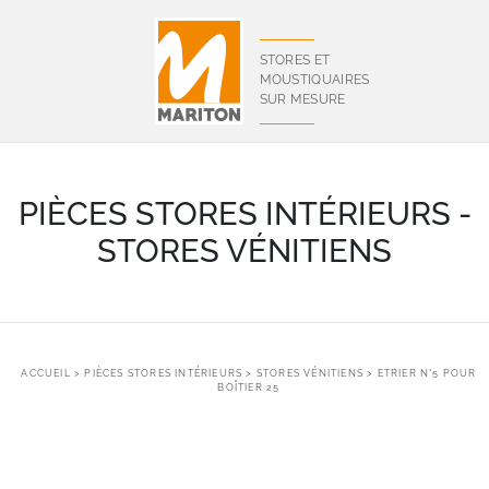
Panneau de gestion des cookies
STORES ET
MOUSTIQUAIRES
SUR MESURE
PIÈCES STORES INTÉRIEURS -
STORES VÉNITIENS
ACCUEIL
>
PIÈCES STORES INTÉRIEURS
>
STORES VÉNITIENS
> ETRIER N°5 POUR
BOÎTIER 25