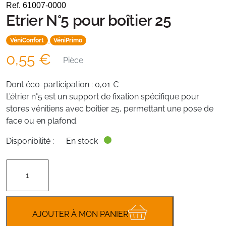
Ref. 61007-0000
Etrier N°5 pour boîtier 25
VéniConfort
VéniPrimo
0,55
€
Pièce
Dont éco-participation :
0,01
€
L’étrier n°5 est un support de fixation spécifique pour
stores vénitiens avec boîtier 25, permettant une pose de
face ou en plafond.
Disponibilité :
En stock
quantité
de
Etrier
N°5
pour
AJOUTER À MON PANIER
boîtier