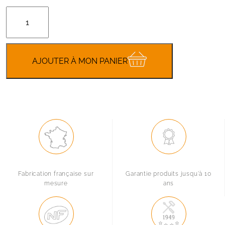
quantité
de
Ensemble
Petit
Ressort
AJOUTER À MON PANIER
non-
régulé
Fabrication française sur
Garantie produits jusqu'à 10
mesure
ans